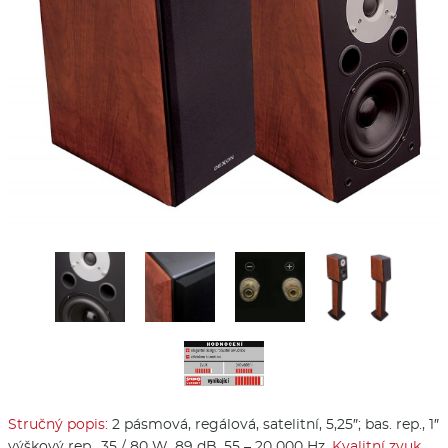
Stručný popis:
2 pásmová, regálová, satelitní, 5,25″; bas. rep., 1″
výškový rep., 35 / 80 W, 89 dB, 55 – 20 000 Hz.
Kvalitní zvuk,