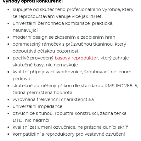
Výhody oproti konkurenci
kupujete od skutečného profesionálního výrobce, který
se reprosoustavám věnuje více jak 20 let
univerzální černohnědá kombinace, praktická,
neunavující
moderní design se zkosením a zaoblením hran
odnímatelný rámeček s průzvučnou tkaninou, který
odpoutává dětskou pozornost
poctivě provedený
basový reproduktor
, který zahraje
skutečné basy, nic nemaskuje
kvalitní připojovací svorkovnice, šroubovací, ne jenom
pérková
skutečně odměřený příkon dle standardu RMS IEC 268–5,
žádná přemrštěná hodnota
vyrovnaná frekvenční charakteristika
univerzální impedance
ozvučnice s tuhou, robustní konstrukcí, žádná tenká
DTD, nic nedrnčí
kvalitní zatlumení ozvučnice, ne prázdná dunící skříň
kompatibilní s reproduktory pro vestavné ozvučení