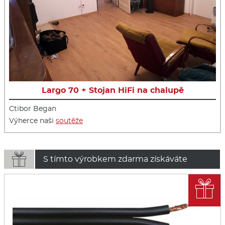
Largo 70 + Stojan HiFi na chalupě
Ctibor Began
Výherce naši
soutěže

S tímto výrobkem zdarma získáváte
