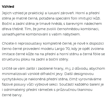
Vzhled
Jejich vzhled je praktický a luxusní zároveň. Horní a přední
stěna je matně černá, potažena speciální folii imitující kůži.
Boční a zadní stěna je tmavě hnědá, s barevným nádechem
dřeva třešně. Tím, že jsme zvolili černohnědou kombinaci,
usnadňujeme kombinování s vašim nábytkem.
Chcete-li reprosoustavy kompletně černé, je nově k dispozici
černo černé provedení modelu Largo 70, kdy je opět zvolena
imitace černé kůže na na přední a horní stěnu a černá fólie se
strukturou písku na zadní a boční stěny.
Určitě se vám zalíbí i zaoblené hrany, m.j, z důvodu, abychom
minimalizovali vzniklé difrakční jevy. Další designovou
vychytávkou je nakloněná přední stěna, čímž vyrovnáváme
fázové posuvy vůči výškové sekci. Součástí každého balení je
i odnímatelný přední rámeček s průzvučnou tkaninou
černé barvy.