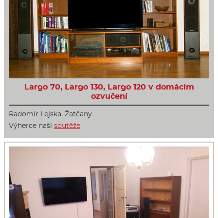
Largo 70, Largo 130, Largo 120 v domácím
ozvučení
Radomír Lejska, Žatčany
Výherce naši
soutěže