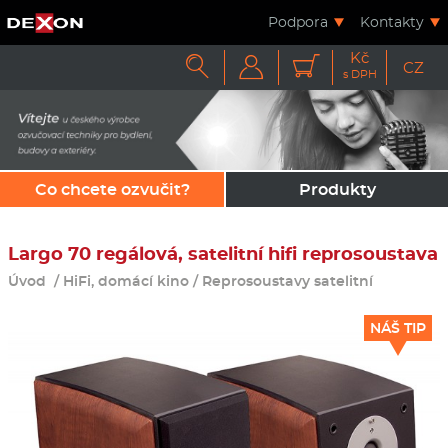
Podpora
Kontakty
Kč



CZ
s DPH
Co chcete ozvučit?
Produkty
Largo 70 regálová, satelitní hifi reprosoustava
Úvod
/
HiFi, domácí kino
/
Reprosoustavy satelitní
NÁŠ TIP