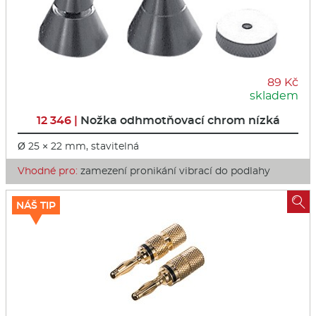
89 Kč
skladem
12 346 |
Nožka odhmotňovací chrom nízká
Ø 25 × 22 mm, stavitelná
Vhodné pro:
zamezení pronikání vibrací do podlahy

NÁŠ TIP