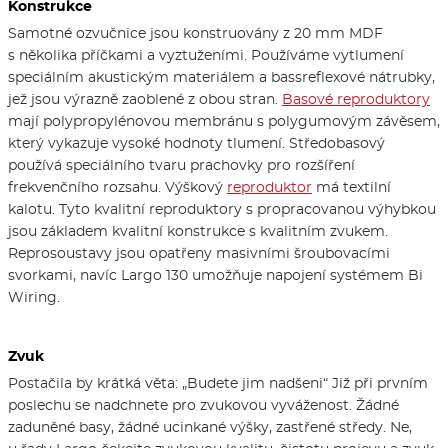
Konstrukce
Samotné ozvučnice jsou konstruovány z 20 mm MDF
s několika příčkami a vyztuženími. Používáme vytlumení
speciálním akustickým materiálem a bassreflexové nátrubky,
jež jsou výrazně zaoblené z obou stran.
Basové reproduktory
mají polypropylénovou membránu s polygumovým závěsem,
který vykazuje vysoké hodnoty tlumení. Středobasový
používá speciálního tvaru prachovky pro rozšíření
frekvenčního rozsahu. Výškový
reproduktor
má textilní
kalotu. Tyto kvalitní reproduktory s propracovanou výhybkou
jsou základem kvalitní konstrukce s kvalitním zvukem.
Reprosoustavy jsou opatřeny masivními šroubovacími
svorkami, navíc Largo 130 umožňuje napojení systémem Bi
Wiring.
Zvuk
Postačila by krátká věta: „Budete jim nadšeni“ Již při prvním
poslechu se nadchnete pro zvukovou vyváženost. Žádné
zaduněné basy, žádné ucinkané výšky, zastřené středy. Ne,