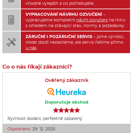
vhodné vylepšit a co potřebujete.
VYPRACOVÁNÍ NÁVRHU OZVUČENÍ
–

vypracujeme kompletní
návrh ozvučení
na míru
s ohledem na stávající stav, normy a požadavky.
ZÁRUČNÍ I POZÁRUČNÍ SERVIS
– jsme výrobci,

nikde zboží nezasíláme, ale servis řešíme přímo
u nás
.
Co o nás říkají zákazníci?
Ověřený zákazník
Doporučuje obchod
Rychlost dodání, perfektně zabalený
Objednáno:
29. 12. 2025