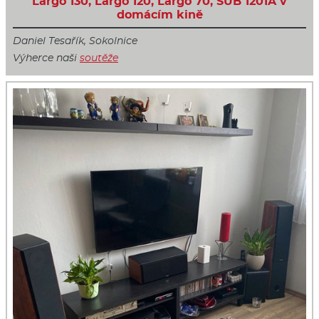
Largo 130, Largo 120, Largo 70, SUB 1201A v
domácím kině
Daniel Tesařík, Sokolnice
Výherce naši
soutěže