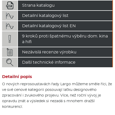

Strana katalogu

Detailní katalogový list

Detailní katalogový list EN
9 kroků proti špatnému výběru dom. kina

a hifi

Nezávislá recenze výrobku

Další technické informace
Detailní popis
O nových reprosoustavách řady Largo můžeme směle říci, že
ve své cenové kategorii posouvají laťku designového
zpracování i zvukového projevu. Více, než roční vývoj je
opravdu znát a výsledek si nezadá s mnohem dražší
konkurencí.