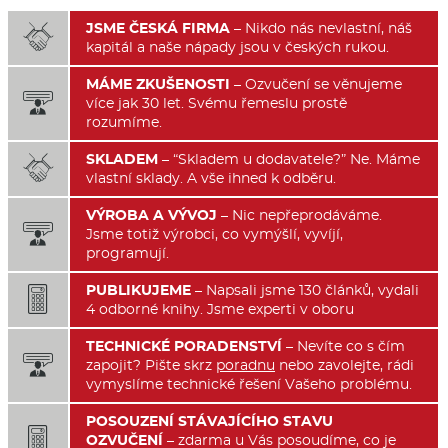
JSME ČESKÁ FIRMA
– Nikdo nás nevlastní, náš

kapitál a naše nápady jsou v českých rukou.
MÁME ZKUŠENOSTI
– Ozvučení se věnujeme

více jak 30 let. Svému řemeslu prostě
rozumíme.
SKLADEM
– “Skladem u dodavatele?” Ne. Máme

vlastní sklady. A vše ihned k odběru.
VÝROBA A VÝVOJ
– Nic nepřeprodáváme.

Jsme totiž výrobci, co vymýšlí, vyvíjí,
programují.
PUBLIKUJEME
– Napsali jsme 130 článků, vydali

4 odborné knihy. Jsme experti v oboru
TECHNICKÉ PORADENSTVÍ
– Nevíte co s čím

zapojit? Pište skrz
poradnu
nebo zavolejte, rádi
vymyslíme technické řešení Vašeho problému.
POSOUZENÍ STÁVAJÍCÍHO STAVU

OZVUČENÍ
– zdarma u Vás posoudíme, co je