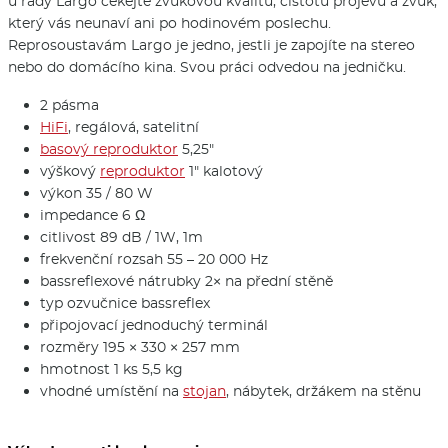
u řady Largo čekejte zvukovou kvalitu, čistotu projevu a zvuk,
který vás neunaví ani po hodinovém poslechu.
Reprosoustavám Largo je jedno, jestli je zapojíte na stereo
nebo do domácího kina. Svou práci odvedou na jedničku.
2 pásma
HiFi
, regálová, satelitní
basový reproduktor
5,25"
výškový
reproduktor
1" kalotový
výkon 35 / 80 W
impedance 6 Ω
citlivost 89 dB / 1W, 1m
frekvenční rozsah 55 – 20 000 Hz
bassreflexové nátrubky 2× na přední stěně
typ ozvučnice bassreflex
připojovací jednoduchý terminál
rozměry 195 × 330 × 257 mm
hmotnost 1 ks 5,5 kg
vhodné umístění na
stojan
, nábytek, držákem na stěnu