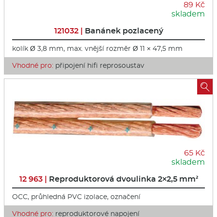
89 Kč
skladem
121032 |
Banánek pozlacený
kolík Ø 3,8 mm, max. vnější rozměr Ø 11 × 47,5 mm
Vhodné pro:
připojení hifi reprosoustav

65 Kč
skladem
12 963 |
Reproduktorová dvoulinka 2×2,5 mm²
OCC, průhledná PVC izolace, označení
Vhodné pro:
reproduktorové napojení