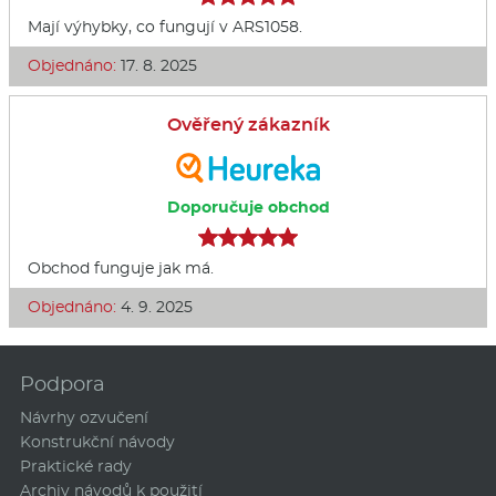
Mají výhybky, co fungují v ARS1058.
Objednáno:
17. 8. 2025
Ověřený zákazník
Doporučuje obchod
Obchod funguje jak má.
Objednáno:
4. 9. 2025
Podpora
Návrhy ozvučení
Konstrukční návody
Praktické rady
Archiv návodů k použití