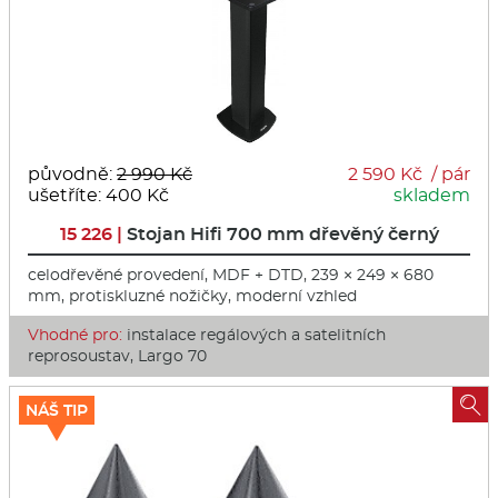
původně:
2 990 Kč
2 590 Kč / pár
ušetříte: 400 Kč
skladem
15 226 |
Stojan Hifi 700 mm dřevěný černý
celodřevěné provedení, MDF + DTD, 239 × 249 × 680
mm, protiskluzné nožičky, moderní vzhled
Vhodné pro:
instalace regálových a satelitních
reprosoustav, Largo 70

NÁŠ TIP