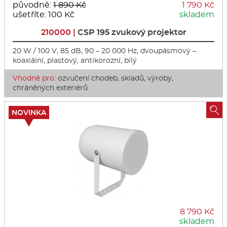
původně:
1 890 Kč
1 790 Kč
ušetříte: 100 Kč
skladem
210000 |
CSP 195 zvukový projektor
20 W / 100 V, 85 dB, 90 – 20 000 Hz, dvoupásmový –
koaxiální, plastový, antikorozní, bílý
Vhodné pro:
ozvučení chodeb, skladů, výroby,
chráněných exteriérů

NOVINKA
8 790 Kč
skladem