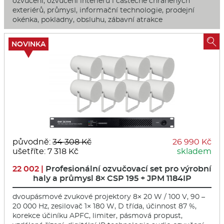
ozvučení, ozvučení interiérů i částečně chráněných
exteriérů, průmysl, informační technologie, prodejní
okénka, pokladny, obsluhu, zábavní atrakce

NOVINKA
původně:
34 308 Kč
26 990 Kč
ušetříte: 7 318 Kč
skladem
22 002 |
Profesionální ozvučovací set pro výrobní
haly a průmysl 8× CSP 195 + JPM 1184IP
dvoupásmové zvukové projektory 8× 20 W / 100 V, 90 –
20 000 Hz, zesilovač 1× 180 W, D třída, účinnost 87 %,
korekce účiníku APFC, limiter, pásmová propust,