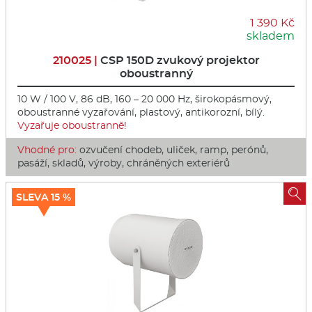
1 390 Kč
skladem
210025 |
CSP 150D zvukový projektor
oboustranný
10 W / 100 V, 86 dB, 160 – 20 000 Hz, širokopásmový,
oboustranné vyzařování, plastový, antikorozní, bílý.
Vyzařuje oboustranně!
Vhodné pro:
ozvučení chodeb, uliček, ramp, perónů,
pasáží, skladů, výroby, chráněných exteriérů

SLEVA 15 %