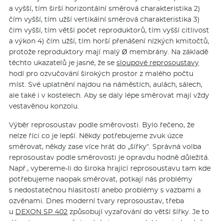
a vyšší, tím širší horizontální směrová charakteristika 2)
čím vyšší, tím užší vertikální směrová charakteristika 3)
čím vyšší, tím větší počet reproduktorů, tím vyšší citlivost
a výkon 4) čím užší, tím horší přenášení nízkých kmitočtů,
protože reproduktory mají malý Ø membrány. Na základě
těchto ukazatelů je jasné, že se
sloupové reprosoustavy
hodí pro ozvučování širokých prostor z malého počtu
míst. Své uplatnění najdou na náměstích, aulách, sálech,
ale také i v kostelech. Aby se daly lépe směrovat mají vždy
vestavěnou konzolu.
Výběr reprosoustav podle směrovosti. Bylo řečeno, že
nelze říci co je lepší. Někdy potřebujeme zvuk úzce
směrovat, někdy zase více hrát do „šířky“. Správná volba
reprosoustav podle směrovosti je opravdu hodně důležitá.
Např., vybereme-li do široka hrající reprosoustavu tam kde
potřebujeme naopak směrovat, potkají nás problémy
s nedostatečnou hlasitostí anebo problémy s vazbami a
ozvěnami. Dnes moderní tvary reprosoustav, třeba
u
DEXON SP 402
způsobují vyzařování do větší šířky. Je to