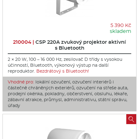
5 390 Kč
skladem
210004 |
CSP 220A zvukový projektor aktivní
s Bluetooth
2 × 20 W, 100 – 16 000 Hz, zesilovač D třídy s vysokou
účinností, Bluetooth, výkonový výstup na další
reproduktor.
Bezdrátový s Bluetooth!
Vhodné pro:
lokální ozvučení, ozvučení interiérů i
částečně chráněných exteriérů, ozvučení na střeše auta,
prodejní okénka, pokladny, občerstvení, obsluhu, lékaře,
zábavní atrakce, průmysl, administrativu, státní správu,
úřady
