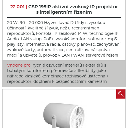
22 001 |
CSP 195IP aktivní zvukový IP projektor
s inteligentním řízením
20 W, 90 – 20 000 Hz, zesilovač D třídy s vysokou
účinností, kvalitnější zvuk, než u reentrantních
reproduktorů, konzola, IP zesilovač 14 W, technologie IP
Audio: LAN vstup, PoE+, vysoký komfort software: mp3
playlisty, internetová rádia, časový plánovač, zachytávání
zvukové karty, automatizace, centralizovaná správa
médií a uživatelů, provoz v LAN i WAN, serverové řešení
Vhodné pro:
rychlé ozvučení interiérů i exteriérů s
bohatým komfortem přehrávače a flexibility, jako
náhrada klasické kombinace rozhlasová ústředna +
reproduktor, doplnění k bezpečnostním kamerám
