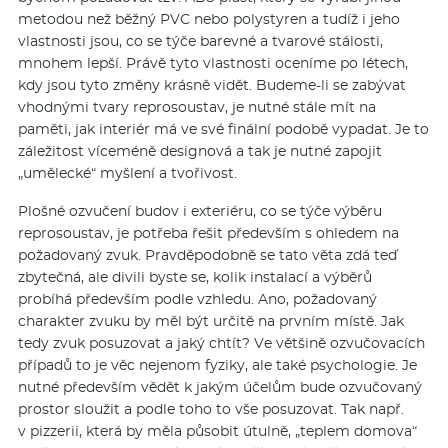
metodou než běžný PVC nebo polystyren a tudíž i jeho
vlastnosti jsou, co se týče barevné a tvarové stálosti,
mnohem lepší. Právě tyto vlastnosti oceníme po létech,
kdy jsou tyto změny krásně vidět. Budeme-li se zabývat
vhodnými tvary reprosoustav, je nutné stále mít na
paměti, jak interiér má ve své finální podobě vypadat. Je to
záležitost víceméně designová a tak je nutné zapojit
„umělecké“ myšlení a tvořivost.
Plošné ozvučení budov i exteriéru, co se týče výběru
reprosoustav, je potřeba řešit především s ohledem na
požadovaný zvuk. Pravděpodobně se tato věta zdá teď
zbytečná, ale divili byste se, kolik instalací a výběrů
probíhá především podle vzhledu. Ano, požadovaný
charakter zvuku by měl být určitě na prvním místě. Jak
tedy zvuk posuzovat a jaký chtít? Ve většině ozvučovacích
případů to je věc nejenom fyziky, ale také psychologie. Je
nutné především vědět k jakým účelům bude ozvučovaný
prostor sloužit a podle toho to vše posuzovat. Tak např.
v pizzerii, která by měla působit útulně, „teplem domova“