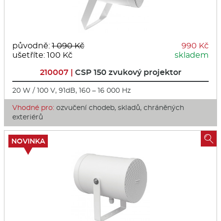
původně:
1 090 Kč
990 Kč
ušetříte: 100 Kč
skladem
210007 |
CSP 150 zvukový projektor
20 W / 100 V, 91dB, 160 – 16 000 Hz
Vhodné pro:
ozvučení chodeb, skladů, chráněných
exteriérů

NOVINKA