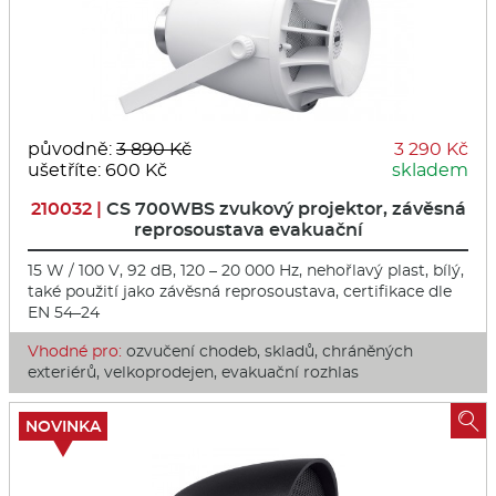
původně:
3 890 Kč
3 290 Kč
ušetříte: 600 Kč
skladem
210032 |
CS 700WBS zvukový projektor, závěsná
reprosoustava evakuační
15 W / 100 V, 92 dB, 120 – 20 000 Hz, nehořlavý plast, bílý,
také použití jako závěsná reprosoustava, certifikace dle
EN 54–24
Vhodné pro:
ozvučení chodeb, skladů, chráněných
exteriérů, velkoprodejen, evakuační rozhlas

NOVINKA