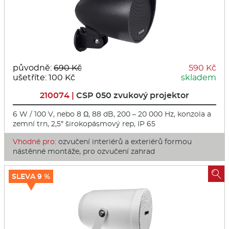
původně:
690 Kč
590 Kč
ušetříte: 100 Kč
skladem
210074 |
CSP 050 zvukový projektor
6 W / 100 V, nebo 8 Ω, 88 dB, 200 – 20 000 Hz, konzola a
zemní trn, 2,5″ širokopásmový rep, IP 65
Vhodné pro:
ozvučení interiérů a exteriérů formou
nástěnné montáže, pro ozvučení zahrad

SLEVA 9 %