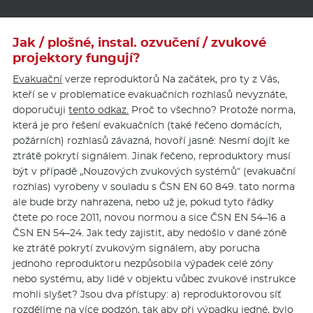
Jak / plošné, instal. ozvučení / zvukové
projektory fungují?
Evakuační
verze reproduktorů Na začátek, pro ty z Vás,
kteří se v problematice evakuačních rozhlasů nevyznáte,
doporučuji
tento odkaz.
Proč to všechno? Protože norma,
která je pro řešení evakuačních (také řečeno domácích,
požárních) rozhlasů závazná, hovoří jasně: Nesmí dojít ke
ztrátě pokrytí signálem. Jinak řečeno, reproduktory musí
být v případě „Nouzových zvukových systémů“ (evakuační
rozhlas) vyrobeny v souladu s ČSN EN 60 849. tato norma
ale bude brzy nahrazena, nebo už je, pokud tyto řádky
čtete po roce 2011, novou normou a sice ČSN EN 54–16 a
ČSN EN 54–24. Jak tedy zajistit, aby nedošlo v dané zóně
ke ztrátě pokrytí zvukovým signálem, aby porucha
jednoho reproduktoru nezpůsobila výpadek celé zóny
nebo systému, aby lidé v objektu vůbec zvukové instrukce
mohli slyšet? Jsou dva přístupy: a) reproduktorovou síť
rozdělíme na více podzón, tak aby při výpadku jedné, bylo