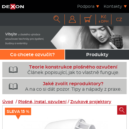
Podpora
Kontakty
Kč



CZ
s DPH
Co chcete ozvučit?
Produkty
Teorie konstrukce plošného ozvučení

Článek popisující, jak to vlastně funguje.
Jaké zvolit reproduktory?

A na co si dát pozor. Tipy a nápady z praxe.
Úvod
/
Plošné, instal. ozvučení
/
Zvukové projektory

SLEVA 15 %