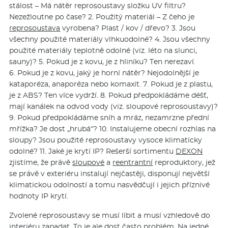
stálost – Má nátěr reprosoustavy složku UV filtru?
Nezežloutne po čase? 2. Použitý materiál – Z čeho je
reprosoustava
vyrobena? Plast / kov / dřevo? 3. Jsou
všechny použité materiály vlhkuodolné? 4. Jsou všechny
použité materiály teplotně odolné (viz. léto na slunci,
sauny)? 5. Pokud je z kovu, je z hliníku? Ten nerezaví.
6. Pokud je z kovu, jaký je horní nátěr? Nejodolnější je
kataporéza, anaporéza nebo komaxit. 7. Pokud je z plastu,
je z ABS? Ten více vydrží. 8. Pokud předpokládáme déšť,
mají kanálek na odvod vody (viz. sloupové reprosoustavy)?
9. Pokud předpokládáme sníh a mráz, nezamrzne přední
mřížka? Je dost „hrubá“? 10. Instalujeme obecní rozhlas na
sloupy? Jsou použité reprosoustavy vysoce klimaticky
odolné? 11. Jaké je krytí IP? Rešerší sortimentu
DEXON
zjistíme, že právě
sloupové
a
reentrantní
reproduktory, jež
se právě v exteriéru instalují nejčastěji, disponují největší
klimatickou odolností a tomu nasvědčují i jejich příznivé
hodnoty IP krytí.
Zvolené reprosoustavy se musí líbit a musí vzhledově do
interiéru zapadat. To je ale dost často problém. Na jedné