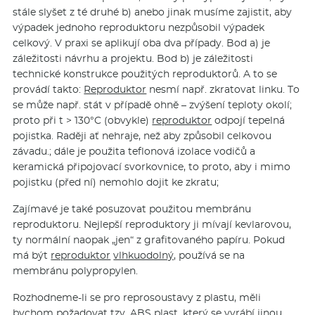
stále slyšet z té druhé b) anebo jinak musíme zajistit, aby
výpadek jednoho reproduktoru nezpůsobil výpadek
celkový. V praxi se aplikují oba dva případy. Bod a) je
záležitosti návrhu a projektu. Bod b) je záležitosti
technické konstrukce použitých reproduktorů. A to se
provádí takto:
Reproduktor
nesmí např. zkratovat linku. To
se může např. stát v případě ohně – zvýšení teploty okolí;
proto při t > 130°C (obvykle)
reproduktor
odpojí tepelná
pojistka. Raději ať nehraje, než aby způsobil celkovou
závadu.; dále je použita teflonová izolace vodičů a
keramická připojovací svorkovnice, to proto, aby i mimo
pojistku (před ní) nemohlo dojit ke zkratu;
Zajímavé je také posuzovat použitou membránu
reproduktoru. Nejlepší reproduktory ji mívají kevlarovou,
ty normální naopak „jen“ z grafitovaného papíru. Pokud
má být
reproduktor
vlhkuodolný,
používá se na
membránu polypropylen.
Rozhodneme-li se pro reprosoustavy z plastu, měli
bychom požadovat tzv. ABS plast, který se vyrábí jinou