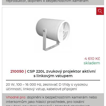
reproduktor, doplnění k bezpečnostním kamerám

4 610 Kč
skladem
210050 |
CSP 220L zvukový projektor aktivní
s linkovým vstupem
20 W, 100 – 16 000 Hz, zesilovač D třídy s vysokou
účinností, linkový vstup, kabelové připojení
Vhodné pro:
doplnění k bezpečnostním kamerám nebo
interkomům jako hlásící prostředek, pro lokální