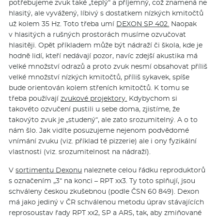
potřebujeme zvuk také „teplý“ a příjemný, což znamená ne
hlasitý, ale vyvážený, líbivý s dostatkem nízkých kmitočtů
už kolem 35 Hz. Toto třeba umí
DEXON SP 402.
Naopak
v hlasitých a rušných prostorách musíme ozvučovat
hlasitěji. Opět příkladem může být nádraží či škola, kde je
hodně lidí, kteří nedávají pozor, navíc zdejší akustika má
velké množství odrazů a proto zvuk nesmí obsahovat příliš
velké množství nízkých kmitočtů, příliš sykavek, spíše
bude orientován kolem střeních kmitočtů. K tomu se
třeba používají
zvukové projektory.
Kdybychom si
takovéto ozvučení pustili u sebe doma, zjistíme, že
takovýto zvuk je „studený“, ale zato srozumitelný. A o to
nám šlo. Jak vidíte posuzujeme nejenom podvědomé
vnímání zvuku (viz. příklad té pizzerie) ale i ony fyzikální
vlastnosti (viz. srozumitelnost na nádraží).
V
sortimentu Dexonu
naleznete celou řádku reproduktorů
s označením „3“ na konci – RPT xx3. Ty toto splňují, jsou
schváleny českou zkušebnou (podle ČSN 60 849). Dexon
má jako jediný v ČR schválenou metodu úprav stávajících
reprosoustav řady RPT xx2, SP a ARS, tak, aby zmiňované