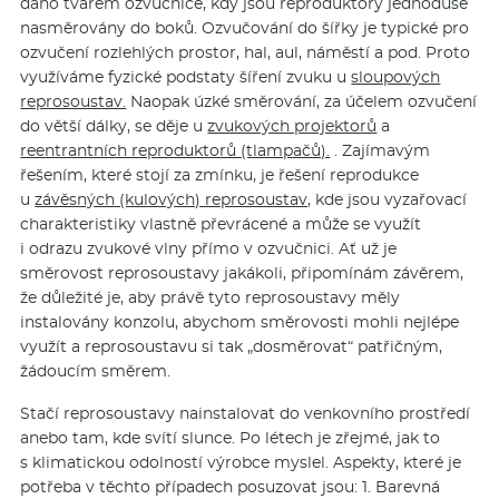
dáno tvarem ozvučnice, kdy jsou reproduktory jednoduše
nasměrovány do boků. Ozvučování do šířky je typické pro
ozvučení rozlehlých prostor, hal, aul, náměstí a pod. Proto
využíváme fyzické podstaty šíření zvuku u
sloupových
reprosoustav.
Naopak úzké směrování, za účelem ozvučení
do větší dálky, se děje u
zvukových projektorů
a
reentrantních reproduktorů (tlampačů).
. Zajímavým
řešením, které stojí za zmínku, je řešení reprodukce
u
závěsných (kulových) reprosoustav,
kde jsou vyzařovací
charakteristiky vlastně převrácené a může se využít
i odrazu zvukové vlny přímo v ozvučnici. Ať už je
směrovost reprosoustavy jakákoli, připomínám závěrem,
že důležité je, aby právě tyto reprosoustavy měly
instalovány konzolu, abychom směrovosti mohli nejlépe
využít a reprosoustavu si tak „dosměrovat“ patřičným,
žádoucím směrem.
Stačí reprosoustavy nainstalovat do venkovního prostředí
anebo tam, kde svítí slunce. Po létech je zřejmé, jak to
s klimatickou odolností výrobce myslel. Aspekty, které je
potřeba v těchto případech posuzovat jsou: 1. Barevná