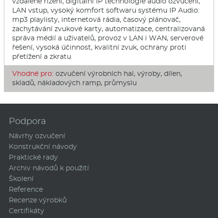
vzdálené řízení, digitální IP technologie audio ozvučení,
LAN vstup, vysoký komfort softwaru systému IP Audio:
mp3 playlisty, internetová rádia, časový plánovač,
zachytávání zvukové karty, automatizace, centralizovaná
správa médií a uživatelů, provoz v LAN i WAN, serverové
řešení, vysoká účinnost, kvalitní zvuk, ochrany proti
přetížení a zkratu
Vhodné pro:
ozvučení výrobních hal, výroby, dílen,
skladů, nákladových ramp, průmyslu
Podpora
Návrhy ozvučení
Konstrukční návody
Praktické rady
Archiv návodů k použití
Školení
Reference
Recenze výrobků
Certifikáty