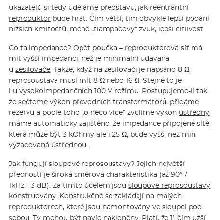
ukazatelů si tedy uděláme představu, jak reentrantní
reproduktor
bude hrát. Čím větší, tím obvykle lepší podání
nižších kmitočtů, méně „tlampačový“ zvuk, lepší citlivost.
Co ta impedance? Opět poučka – reproduktorová síť má
mít vyšší impedanci, než je minimální udávaná
u
zesilovače
. Takže, když na zesilovači je napsáno 8 Ω,
reprosoustava
musí mít 8 Ω nebo 16 Ω. Stejné to je
i u vysokoimpe­dančních 100 V režimu. Postupujeme-li tak,
že sečteme výkon převodních transformátorů, přidáme
rezervu a podle toho „o něco více“ zvolíme výkon
ústředny
,
máme automaticky zajištěno, že impedance připojené sítě,
která může být 3 kOhmy ale i 25 Ω, bude vyšší než min.
vyžadovaná ústřednou.
Jak fungují sloupové reprosoustavy? Jejich největší
předností je široká směrová charakteristika (až 90° /
1kHz, –3 dB). Za tímto účelem jsou
sloupové reprosoustavy
konstruovány. Konstrukčně se zakládají na malých
reproduktorech, které jsou namontovány ve sloupci pod
sebou. Ty mohou být navíc nakloněny. Platí, že 1) čím užší