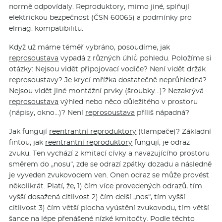
normě odpovídaly. Reproduktory, mimo jiné, splňují
elektrickou bezpečnost (ČSN 60065) a podmínky pro
elmag. kompatibilitu.
Když už máme téměř vybráno, posoudíme, jak
reprosoustava
vypadá z různých úhlů pohledu. Položíme si
otázky: Nejsou vidět připojovací vodiče? Není vidět držák
reprosoustavy? Je krycí mřížka dostatečně neprůhledná?
Nejsou vidět jiné montážní prvky (šroubky…)? Nezakrývá
reprosoustava
výhled nebo něco důležitého v prostoru
(nápisy, okno…)? Není
reprosoustava
příliš nápadná?
Jak fungují
reentrantní reproduktory
(tlampače)? Základní
fintou, jak
reentrantní reproduktory
fungují, je odraz
zvuku. Ten vychází z kmitací cívky a navazujícího prostoru
směrem do „nosu“, zde se odrazí zpátky dozadu a následně
je vyveden zvukovodem ven. Onen odraz se může provést
několikrát. Platí, že, 1) čím více provedených odrazů, tím
vyšší dosažená citlivost 2) čím delší „nos“, tím vyšší
citlivost 3) čím větší plocha vyústění zvukovodu, tím větší
šance na lépe přenášené nízké kmitočty. Podle těchto