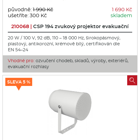
původně:
1 990 Kč
1 690 Kč
ušetříte: 300 Kč
skladem
210068 |
CSP 194 zvukový projektor evakuační
20 W / 100 V, 92 dB, 110 – 18 000 Hz, širokopásmový,
plastový, antikorozní, krémově bílý, certifikován dle
EN 54–24
Vhodné pro:
ozvučení chodeb, skladů, výroby, exteriérů,
evakuační rozhlasy

SLEVA 5 %