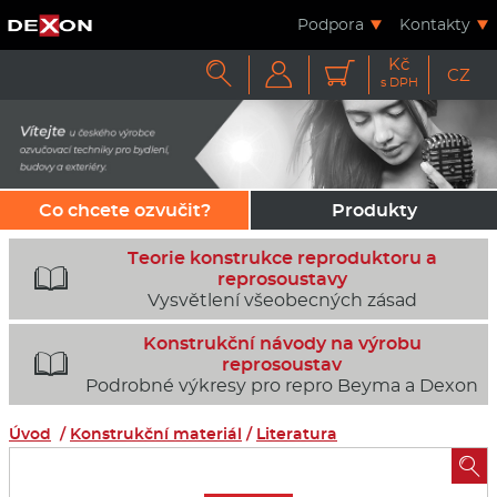
Podpora
Kontakty
Kč



CZ
s DPH
Co chcete ozvučit?
Produkty
Teorie konstrukce reproduktoru a

reprosoustavy
Vysvětlení všeobecných zásad
Konstrukční návody na výrobu

reprosoustav
Podrobné výkresy pro repro Beyma a Dexon
Úvod
/
Konstrukční materiál
/
Literatura
