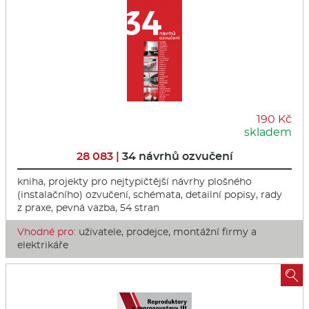
190 Kč
skladem
28 083 |
34 návrhů ozvučení
kniha, projekty pro nejtypičtější návrhy plošného
(instalačního) ozvučení, schémata, detailní popisy, rady
z praxe, pevná vazba, 54 stran
Vhodné pro:
uživatele, prodejce, montážní firmy a
elektrikáře
