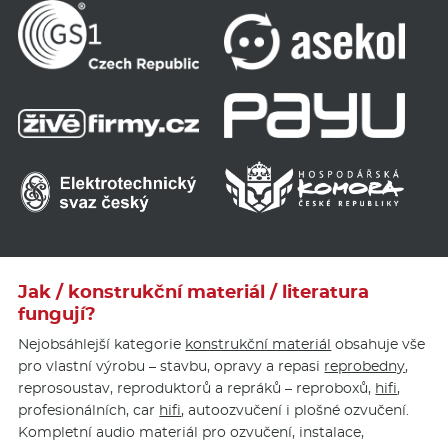
Jak / konstrukční materiál / literatura
fungují?
Nejobsáhlejší kategorie
konstrukční materiál
obsahuje vše
pro vlastní výrobu – stavbu, opravy a repasi
reprobedny
,
reprosoustav, reproduktorů a repráků – reproboxů,
hifi
,
profesionálních, car
hifi
, autoozvučení i plošné ozvučení.
Kompletní audio materiál pro ozvučení, instalace,