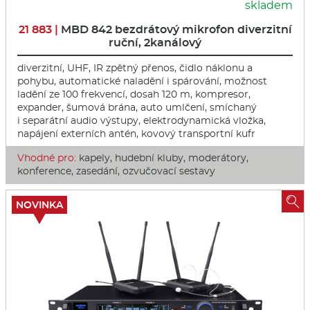
skladem
21 883 |
MBD 842 bezdrátový mikrofon diverzitní
ruční, 2kanálový
diverzitní, UHF, IR zpětný přenos, čidlo náklonu a
pohybu, automatické naladění i spárování, možnost
ladění ze 100 frekvencí, dosah 120 m, kompresor,
expander, šumová brána, auto umlčení, smíchaný
i separátní audio výstupy, elektrodynamická vložka,
napájení externích antén, kovový transportní kufr
Vhodné pro:
kapely, hudební kluby, moderátory,
konference, zasedání, ozvučovací sestavy

NOVINKA