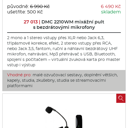
původně:
6 990 Kč
6 490 Kč
ušetříte: 500 Kč
skladem
27 013 |
DMC 2210WM mixážní pult
s bezdrátovými mikrofony
2 mono a 1 stereo vstupy přes XLR nebo Jack 6,3,
třípásmové korekce, efekt, 2 stereo vstupy přes RCA,
nebo Jack 3,5, fantom, ruční a náhlavní bezdrátový UHF
mikrofon, nahrávání, Mp3 přehrávač s USB, Bluetooth,
spojení s počítačem – virtuální zvuková karta pro master
vstup i výstup
Vhodné pro:
malé ozvučovací sestavy, doplnění větších,
kapely, studia, zkušebny, studia se streamovacími
platformami
