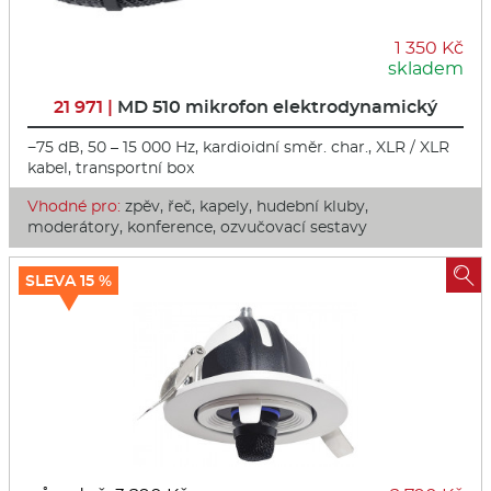
1 350 Kč
skladem
21 971 |
MD 510 mikrofon elektrodynamický
−75 dB, 50 – 15 000 Hz, kardioidní směr. char., XLR / XLR
kabel, transportní box
Vhodné pro:
zpěv, řeč, kapely, hudební kluby,
moderátory, konference, ozvučovací sestavy

SLEVA 15 %