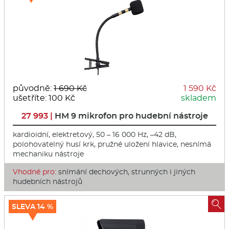
původně:
1 690 Kč
1 590 Kč
ušetříte: 100 Kč
skladem
27 993 |
HM 9 mikrofon pro hudební nástroje
kardioidní, elektretový, 50 – 16 000 Hz, –42 dB,
polohovatelný husí krk, pružné uložení hlavice, nesnímá
mechaniku nástroje
Vhodné pro:
snímání dechových, strunných i jiných
hudebních nástrojů

SLEVA 14 %