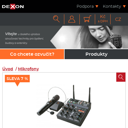
Podpora
Kontakty
Kč



CZ
s DPH
Co chcete ozvučit?
Produkty
Úvod
/
Mikrofony

SLEVA 7 %