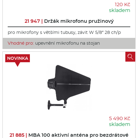
120 Kč
skladem
21 947 |
Držák mikrofonu pružinový
pro mikrofony s většími tubusy, závit W 5/8″ 28 ch/p
Vhodné pro:
upevnění mikrofonu na stojan

NOVINKA
5 490 Kč
skladem
21 885 |
MBA 100 aktivní anténa pro bezdrátové