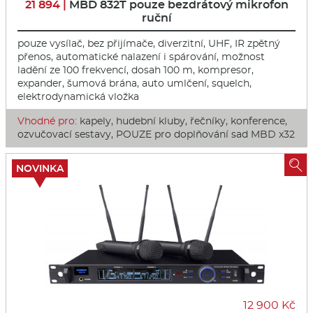
21 894 |
MBD 832T pouze bezdrátový mikrofon
ruční
pouze vysílač, bez přijímače, diverzitní, UHF, IR zpětný
přenos, automatické nalazení i spárování, možnost
ladění ze 100 frekvencí, dosah 100 m, kompresor,
expander, šumová brána, auto umlčení, squelch,
elektrodynamic­ká vložka
Vhodné pro:
kapely, hudební kluby, řečníky, konference,
ozvučovací sestavy, POUZE pro doplňování sad MBD x32

NOVINKA
12 900 Kč