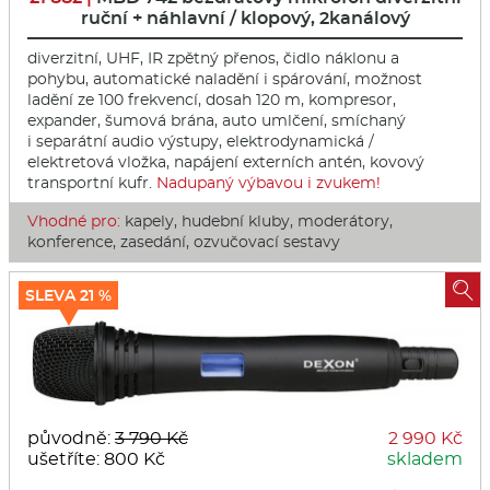
ruční + náhlavní / klopový, 2kanálový
diverzitní, UHF, IR zpětný přenos, čidlo náklonu a
pohybu, automatické naladění i spárování, možnost
ladění ze 100 frekvencí, dosah 120 m, kompresor,
expander, šumová brána, auto umlčení, smíchaný
i separátní audio výstupy, elektrodynamická /
elektretová vložka, napájení externích antén, kovový
transportní kufr.
Nadupaný výbavou i zvukem!
Vhodné pro:
kapely, hudební kluby, moderátory,
konference, zasedání, ozvučovací sestavy

SLEVA 21 %
původně:
3 790 Kč
2 990 Kč
ušetříte: 800 Kč
skladem