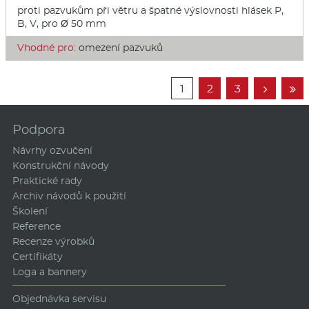
proti pazvukům při větru a špatné výslovnosti hlásek P,
B, V, pro Ø 50 mm
Vhodné pro:
omezení pazvuků
1
2
3


Podpora
Návrhy ozvučení
Konstrukční návody
Praktické rady
Archiv návodů k použití
Školení
Reference
Recenze výrobků
Certifikáty
Loga a bannery
Objednávka servisu