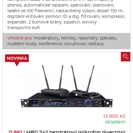
přenos, automatické nalazení, spárování, skenování,
ladění ze 100 frekvencí, nastavitelný výkon, dosah 130 m,
digitální klíčování pomocí ID a dig. filtrování, kompresor,
expander, 2 šumové brány, squelch, kovový
transportní kufr
Vhodné pro:
moderátory, řečníky, reportéry, zpěváky,
hudební kluby, konference, ozvučovací sestavy

NOVINKA
13 900 Kč
skladem
21 882 |
MBD 742 bezdrátový mikrofon diverzitní