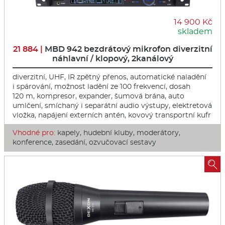
14 900 Kč
skladem
21 884 |
MBD 942 bezdrátový mikrofon diverzitní
náhlavní / klopový, 2kanálový
diverzitní, UHF, IR zpětný přenos, automatické naladění
i spárování, možnost ladění ze 100 frekvencí, dosah
120 m, kompresor, expander, šumová brána, auto
umlčení, smíchaný i separátní audio výstupy, elektretová
vložka, napájení externích antén, kovový transportní kufr
Vhodné pro:
kapely, hudební kluby, moderátory,
konference, zasedání, ozvučovací sestavy
