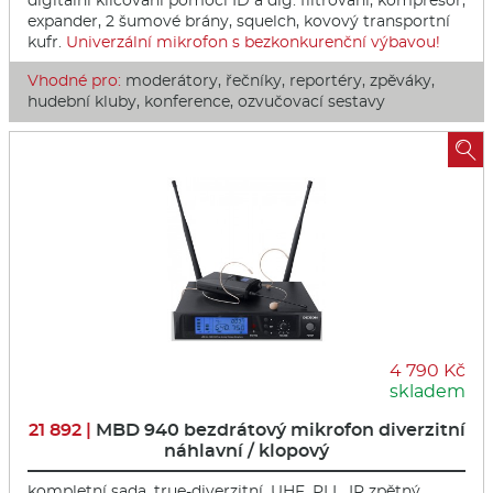
digitální klíčování pomocí ID a dig. filtrování, kompresor,
expander, 2 šumové brány, squelch, kovový transportní
kufr.
Univerzální mikrofon s bezkonkurenční výbavou!
Vhodné pro:
moderátory, řečníky, reportéry, zpěváky,
hudební kluby, konference, ozvučovací sestavy

4 790 Kč
skladem
21 892 |
MBD 940 bezdrátový mikrofon diverzitní
náhlavní / klopový
kompletní sada, true-diverzitní, UHF, PLL, IR zpětný