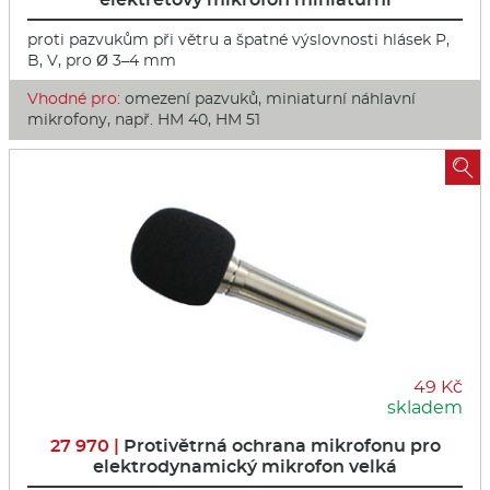
proti pazvukům při větru a špatné výslovnosti hlásek P,
B, V, pro Ø 3–4 mm
Vhodné pro:
omezení pazvuků, miniaturní náhlavní
mikrofony, např. HM 40, HM 51

49 Kč
skladem
27 970 |
Protivětrná ochrana mikrofonu pro
elektrodynamický mikrofon velká