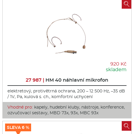

920 Kč
skladem
27 987 |
HM 40 náhlavní mikrofon
elektretový, protivětrná ochrana, 200 – 12 500 Hz, –35 dB
/ 1V, Pa, kulová s. ch., komfortní uchycení
Vhodné pro:
kapely, hudební kluby, nástroje, konference,
ozvučovací sestavy, MBD 73x, 93x, MBC 93x

SLEVA 6 %