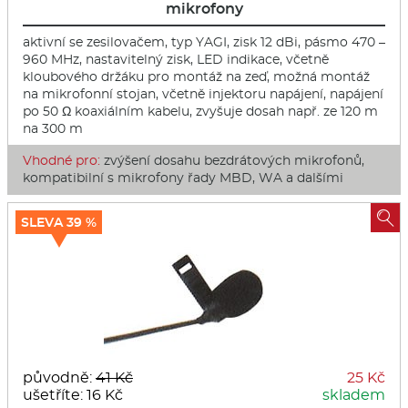
mikrofony
aktivní se zesilovačem, typ YAGI, zisk 12 dBi, pásmo 470 –
960 MHz, nastavitelný zisk, LED indikace, včetně
kloubového držáku pro montáž na zeď, možná montáž
na mikrofonní stojan, včetně injektoru napájení, napájení
po 50 Ω koaxiálním kabelu, zvyšuje dosah např. ze 120 m
na 300 m
Vhodné pro:
zvýšení dosahu bezdrátových mikrofonů,
kompatibilní s mikrofony řady MBD, WA a dalšími

SLEVA 39 %
původně:
41 Kč
25 Kč
ušetříte: 16 Kč
skladem