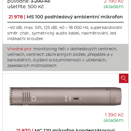
původně:
3 290 Kč
2 790 Kč
ušetříte: 500 Kč
skladem
21 978 |
MS 100 podhledový ambientní mikrofon
−40 dB, max. SPL 125 dB, 40 – 18 000 Hz, superkardioidní
směr. char., symetrický audio kabel, nasměrování, led
indikační kroužek
Vhodné pro:
monitoring řeči v dohledových centrech,
velínech, centrech záchranných složek, přepážek a v
kancelářích, zvýšení srozumitelnosti v učebnách,
zasedacích místnostech

1 390 Kč
skladem
21 970 |
MC 120 mikrofon kondenzátorový