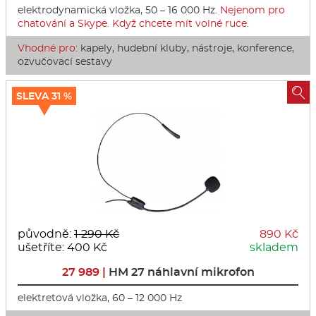
elektrodynamická vložka, 50 – 16 000 Hz.
Nejenom pro
chatování a Skype. Když chcete mít volné ruce.
Vhodné pro:
kapely, hudební kluby, nástroje, konference,
ozvučovací sestavy

SLEVA 31 %
původně:
1 290 Kč
890 Kč
ušetříte: 400 Kč
skladem
27 989 |
HM 27 náhlavní mikrofon
elektretová vložka, 60 – 12 000 Hz