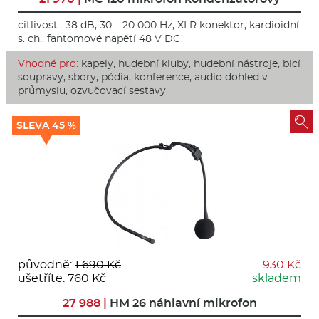
citlivost –38 dB, 30 – 20 000 Hz, XLR konektor, kardioidní
s. ch., fantomové napětí 48 V DC
Vhodné pro:
kapely, hudební kluby, hudební nástroje, bicí
soupravy, sbory, pódia, konference, audio dohled v
průmyslu, ozvučovací sestavy

SLEVA 45 %
původně:
1 690 Kč
930 Kč
ušetříte: 760 Kč
skladem
27 988 |
HM 26 náhlavní mikrofon