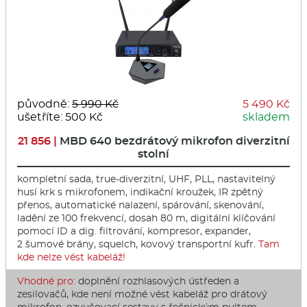
původně:
5 990 Kč
5 490 Kč
ušetříte: 500 Kč
skladem
21 856 |
MBD 640 bezdrátový mikrofon diverzitní
stolní
kompletní sada, true-diverzitní, UHF, PLL, nastavitelný
husí krk s mikrofonem, indikační kroužek, IR zpětný
přenos, automatické nalazení, spárování, skenování,
ladění ze 100 frekvencí, dosah 80 m, digitální klíčování
pomocí ID a dig. filtrování, kompresor, expander,
2 šumové brány, squelch, kovový transportní kufr.
Tam
kde nelze vést kabeláž!
Vhodné pro:
doplnění rozhlasových ústředen a
zesilovačů, kde není možné vést kabeláž pro drátový
mikrofon, ozvučovací sestavy s řečnickým pultem,