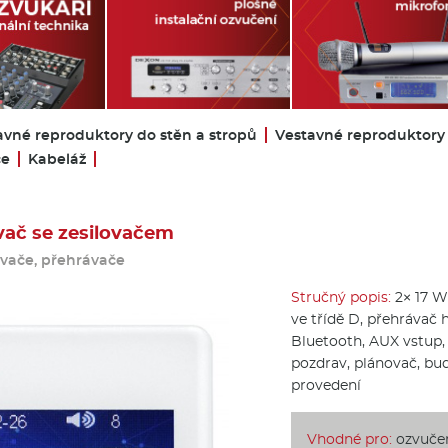
avné reproduktory do stěn a stropů
Vestavné reproduktory
če
Kabeláž
vač se zesilovačem
ovače, přehrávače
Stručný popis:
2× 17 W,
ve třídě D, přehrávač 
Bluetooth, AUX vstup,
pozdrav, plánovač, bud
provedení
Vhodné pro:
ozvučen