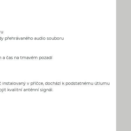
ru
edy přehrávaného audio souboru
um a čas na tmavém pozadí
vač instalovaný v příčce, dochází k podstatnému útlumu
it kvalitní anténní signál.