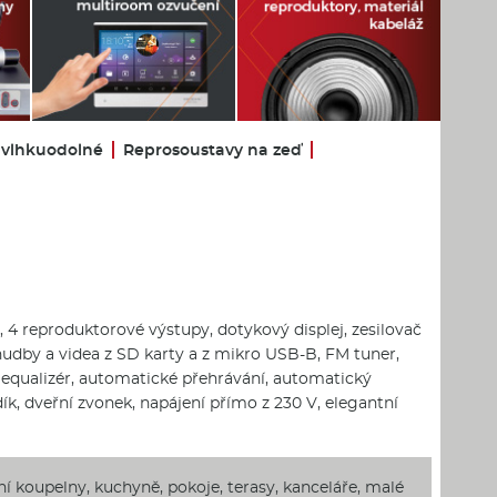
 vlhkuodolné
Reprosoustavy na zeď
 4 reproduktorové výstupy, dotykový displej, zesilovač
hudby a videa z SD karty a z mikro USB-B, FM tuner,
 equalizér, automatické přehrávání, automatický
ík, dveřní zvonek, napájení přímo z 230 V, elegantní
í koupelny, kuchyně, pokoje, terasy, kanceláře, malé