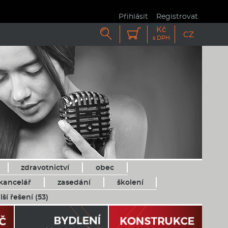
Přihlásit
Registrovat
Kč


CZ
s DPH
zdravotnictví
obec
kancelář
zasedání
školení
lší řešení (53)