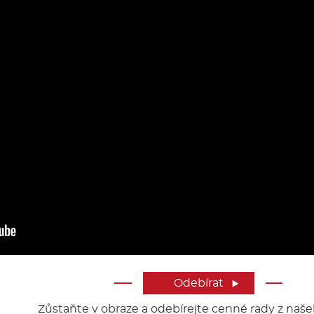
Odebírat

Zůstaňte v obraze a odebírejte cenné rady z naše