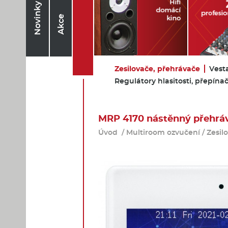
Novinky
Akce
Zesilovače, přehrávače
Vest
Regulátory hlasitosti, přepína
MRP 4170 nástěnný přehrá
Úvod
/
Multiroom ozvučení
/
Zesil