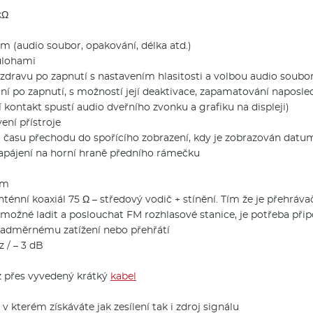
kΩ
m (audio soubor, opakování, délka atd.)
úlohami
dravu po zapnutí s nastavením hlasitosti a volbou audio soubo
í po zapnutí, s možností její deaktivace, zapamatování naposl
 kontakt spustí audio dveřního zvonku a grafiku na displeji)
ení přístroje
, a času přechodu do spořícího zobrazení, kdy je zobrazován dat
napájení na horní hraně předního rámečku
 m
nténní koaxiál 75 Ω – středový vodič + stínění. Tím že je přehrá
ožné ladit a poslouchat FM rozhlasové stanice, je potřeba připoj
 nadměrnému zatížení nebo přehřátí
 / – 3 dB
z přes vyvedený krátký
kabel
 kterém získáváte jak zesílení tak i zdroj signálu