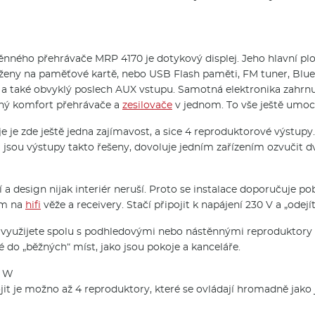
ného přehrávače MRP 4170 je dotykový displej. Jeho hlavní plo
loženy na paměťové kartě, nebo USB Flash paměti, FM tuner, Blu
, a také obvyklý poslech AUX vstupu. Samotná elektronika zahrn
daný komfort přehrávače a
zesilovače
v jednom. To vše ještě umocň
je zde ještě jedna zajímavost, a sice 4 reproduktorové výstupy. 
i jsou výstupy takto řešeny, dovoluje jedním zařízením ozvučit d
 design nijak interiér neruší. Proto se instalace doporučuje po
ím na
hifi
věže a receivery. Stačí připojit k napájení 230 V a „odejí
využijete spolu s podhledovými nebo nástěnnými reproduktory 
ké do „běžných“ míst, jako jsou pokoje a kanceláře.
7 W
jit je možno až 4 reproduktory, které se ovládají hromadně jako