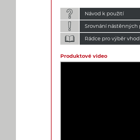

Návod k použití

Srovnání nástěnných 

Rádce pro výběr vhod
Produktové video