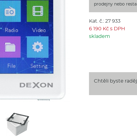
prodejny nebo restau
Kat. č.: 27 933
6 190 Kč s DPH
skladem
Chtěli byste radě