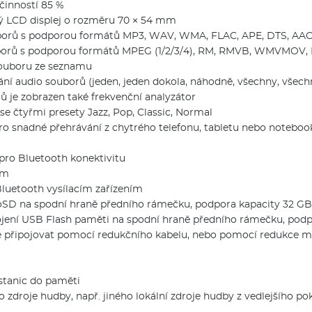
činností 85 %
ý LCD displej o rozměru 70 × 54 mm
borů s podporou formátů MP3, WAV, WMA, FLAC, APE, DTS, AAC
borů s podporou formátů MPEG (1/2/3/4), RM, RMVB, WMVMOV, 
souboru ze seznamu
ní audio souborů (jeden, jeden dokola, náhodně, všechny, všechn
 je zobrazen také frekvenční analyzátor
se čtyřmi presety Jazz, Pop, Classic, Normal
pro snadné přehrávání z chytrého telefonu, tabletu nebo noteboo
 pro Bluetooth konektivitu
 m
Bluetooth vysílacím zařízením
oSD na spodní hraně předního rámečku, podpora kapacity 32 GB
ení USB Flash paměti na spodní hraně předního rámečku, podp
 připojovat pomocí redukčního kabelu, nebo pomocí redukce 
stanic do paměti
o zdroje hudby, např. jiného lokální zdroje hudby z vedlejšího po