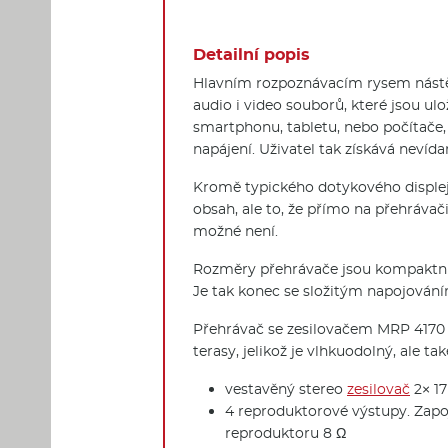
Detailní popis
Hlavním rozpoznávacím rysem nástěn
audio i video souborů, které jsou u
smartphonu, tabletu, nebo počítače
napájení. Uživatel tak získává neví
Kromě typického dotykového displeje 
obsah, ale to, že přímo na přehrávač
možné není.
Rozměry přehrávače jsou kompaktní a
Je tak konec se složitým napojován
Přehrávač se zesilovačem MRP 4170 
terasy, jelikož je vlhkuodolný, ale ta
vestavěný stereo
zesilovač
2× 1
4 reproduktorové výstupy. Zapo
reproduktoru 8 Ω