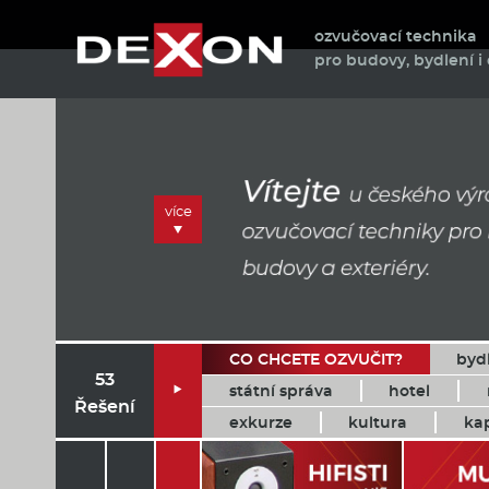
ozvučovací technika
pro budovy, bydlení i 
více
CO CHCETE OZVUČIT?
byd
53
státní správa
hotel

Řešení
exkurze
kultura
ka