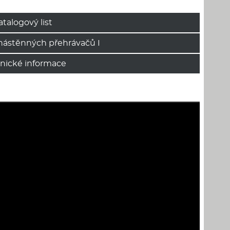
atalogový list
nástěnných přehrávačů I
hnické informace