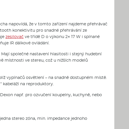
cha napovídá, že v tomto zařízení najdeme přehrávač
etooth konektivitu pro snadné přehrávání ze
uje
zesilovač
ve třídě D o výkonu 2× 17 W i spínané
uje IR dálkové ovládání.
Mají společné nastavení hlasitosti i stejný hudební
vě místnosti ve stereu, což u nižších modelů
blíž vypínačů osvětlení – na snadně dostupném místě.
t“ kabeláží na reproduktory.
Dexon např. pro ozvučení koupelny, kuchyně, nebo
 jedna stereo zóna, min. impedance jednoho