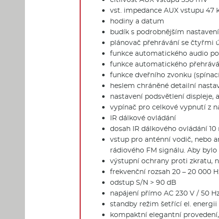
vst. impedance AUX vstupu 47 
hodiny a datum
budík s podrobnějším nastavení
plánovač přehrávání se čtyřmi 
funkce automatického audio poz
funkce automatického přehráván
funkce dveřního zvonku (spínací
heslem chráněné detailní nastav
nastavení podsvětlení displeje
vypínač pro celkové vypnutí z 
IR dálkové ovládání
dosah IR dálkového ovládání 10
vstup pro anténní vodič, nebo a
rádiového FM signálu. Aby bylo m
výstupní ochrany proti zkratu,
frekvenční rozsah 20 – 20 000 Hz
odstup S/N > 90 dB
napájení přímo AC 230 V / 50 H
standby režim šetřící el. energii
kompaktní elegantní provedení, v