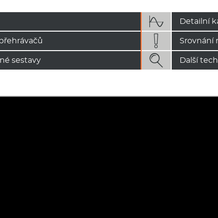

Detailní k

přehrávačů
Srovnání 

né sestavy
Další tec