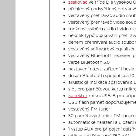
zesilovač
ve třídě D s vysokou ú
přehledný podsvětlený dotykov
vestavěný přehrávač audio sou
vestavěný přehrávač video sou
možnost výběru audio i video 
několik typů opakování přehrává
během přehrávání audio souborů
vestavěný softwarový equalizér 
vestavěný Bluetooth receiver, 
verze Bluetooth 5.0
nastavení názvu zařízení i hesla
dosah Bluetooth spojení cca 10
akustická indikace spárování s 
slot pro paměťovou kartu mikr
konektor
mikroUSB-B pro připoj
USB flash paměť doporučujeme
vestavěný FM tuner
30 paměťových míst FM tuneru
automatické nalazení a uložení 
1 vstup AUX pro připojení dalšíh
citlivost AUX vstupů 350 mV