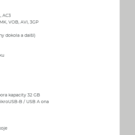
, AC3
MK, VOB, AVI, 3GP
y dokola a další)
ku
ora kapacity 32 GB
mikroUSB-B / USB A ona
koje