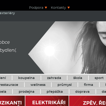
Podpora
Kontakty
exteriéry
lení
koupelna
zahrada
škola
sport
restaurace
wellness
průmysl
firma
pela
prodejna
přepážka
doprava
da