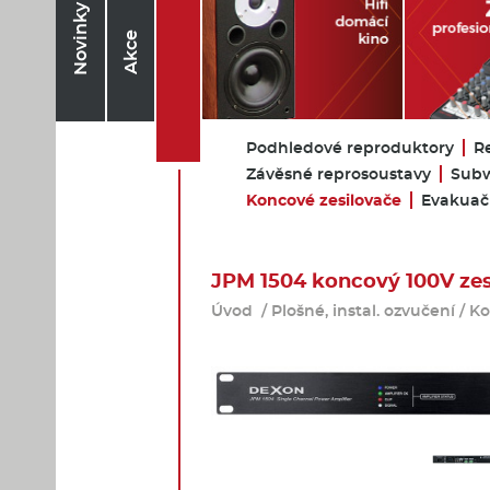
Novinky
Akce
Podhledové reproduktory
R
Závěsné reprosoustavy
Subw
Koncové zesilovače
Evakuačn
JPM 1504 koncový 100V zes
Úvod
/
Plošné, instal. ozvučení
/
Ko