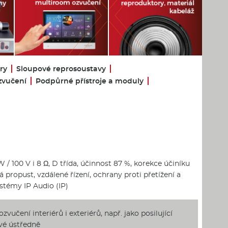
ry
Sloupové reprosoustavy
zvučení
Podpůrné přístroje a moduly
 / 100 V i 8 Ω, D třída, účinnost 87 %, korekce účiníku
 propust, vzdálené řízení, ochrany proti přetížení a
ystémy IP Audio (IP)
zvučení interiérů i exteriérů, např. jako posilující
ové ústředně