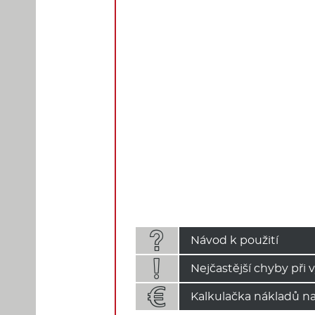

Návod k použití

Nejčastější chyby při 

Kalkulačka nákladů na