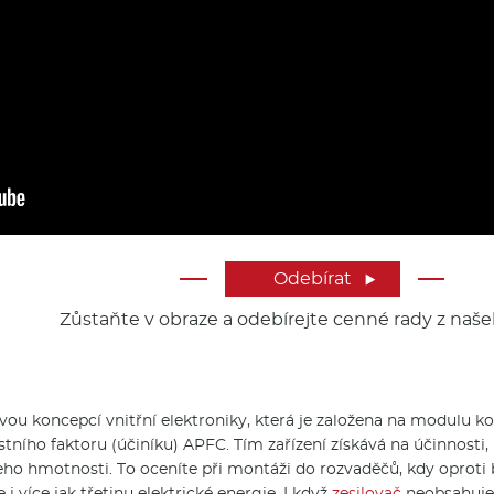
Odebírat

Zůstaňte v obraze a odebírejte cenné rady z naše
vou koncepcí vnitřní elektroniky, která je založena na modulu k
tního faktoru (účiníku) APFC. Tím zařízení získává na účinnosti, 
eho hmotnosti. To oceníte při montáži do rozvaděčů, kdy oproti b
i více jak třetinu elektrické energie. I když
zesilovač
neobsahuje 