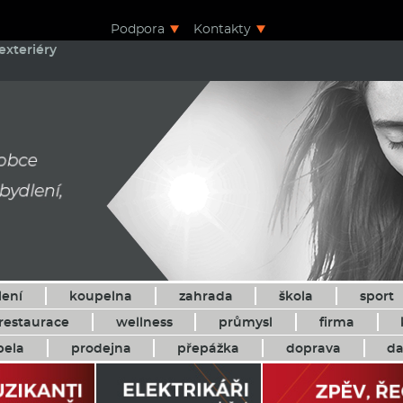
Podpora
Kontakty
exteriéry
lení
koupelna
zahrada
škola
sport
restaurace
wellness
průmysl
firma
pela
prodejna
přepážka
doprava
da