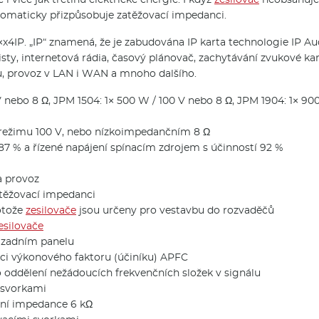
tomaticky přizpůsobuje zatěžovací impedanci.
x4IP. „IP“ znamená, že je zabudována IP karta technologie IP Aud
ty, internetová rádia, časový plánovač, zachytávání zvukové ka
ávu, provoz v LAN i WAN a mnoho dalšího.
V nebo 8 Ω, JPM 1504: 1× 500 W / 100 V nebo 8 Ω, JPM 1904: 1× 900
ežimu 100 V, nebo nízkoimpedančním 8 Ω
 87 % a řízené napájení spínacím zdrojem s účinností 92 %
a provoz
atěžovací impedanci
otože
zesilovače
jsou určeny pro vestavbu do rozvaděčů
esilovače
a zadním panelu
kci výkonového faktoru (účiníku) APFC
oddělení nežádoucích frekvenčních složek v signálu
 svorkami
upní impedance 6 kΩ