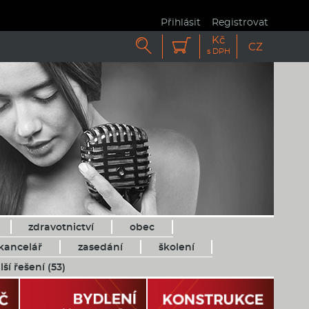
Přihlásit
Registrovat
Kč


CZ
s DPH
zdravotnictví
obec
kancelář
zasedání
školení
lší řešení (53)