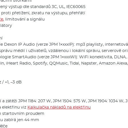
vacími svorkami
lený výstup dle standardů 3C, UL, IEC60065
roti přetížení, zkratu na výstupu, přehřátí
če
, limitování a signálu
ilátory
ní
ie Dexon IP Audio (verze JPM 1×xxxIP): mp3 playlisty, internetová
právu médií i uživatelů, vzdálenou i lokální správu, serverově o
ogie SmartAudio (verze JPM 1×xxxWI): WiFi konektivita, DLNA, A
-In, iHeart Radio, Spotify, QQMusic, Tidal, Napster, Amazon Alexa
 / +1, –3 dB
 a zátěži JPM 1184: 207 W, JPM 1504: 575 W, JPM 1904: 1034 W, 
 elektřinu viz
Kalkulačka nákladů na elektřinu
ým startovním proudem
šku zabírá jen 44 mm
děče