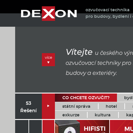
ozvučovací technika
pro budovy, bydlení i 
více
CO CHCETE OZVUČIT?
byd
53
státní správa
hotel

Řešení
exkurze
kultura
ka