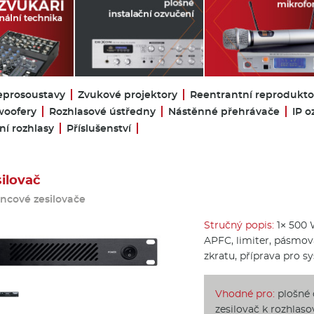
eprosoustavy
Zvukové projektory
Reentrantní reprodukto
oofery
Rozhlasové ústředny
Nástěnné přehrávače
IP o
í rozhlasy
Příslušenství
ilovač
ncové zesilovače
Stručný popis:
1× 500 W
APFC, limiter, pásmová
zkratu, příprava pro s
Vhodné pro:
plošné o
zesilovač k rozhlas