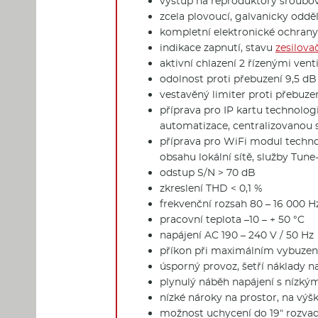
výstup na reproduktory šroubo
zcela plovoucí, galvanicky oddě
kompletní elektronické ochrany p
indikace zapnutí, stavu
zesilova
aktivní chlazení 2 řízenými vent
odolnost proti přebuzení 9,5 dB
vestavěný limiter proti přebuze
příprava pro IP kartu technolog
automatizace, centralizovanou s
příprava pro WiFi modul technol
obsahu lokální sítě, služby Tune
odstup S/N > 70 dB
zkreslení THD < 0,1 %
frekvenční rozsah 80 – 16 000 Hz
pracovní teplota –10 – + 50 °C
napájení AC 190 – 240 V / 50 Hz
příkon při maximálním vybuzení
úsporný provoz, šetří náklady na
plynulý náběh napájení s nízk
nízké nároky na prostor, na vý
možnost uchycení do 19“ rozva