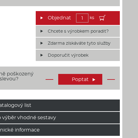
ks
Chcete s výrobkem poradit?
Zdarma získáváte tyto služby
Doporučit výrobek
rně poškozený
 slevou?
Poptat

atalogový list
 výběr vhodné sestavy
hnické informace