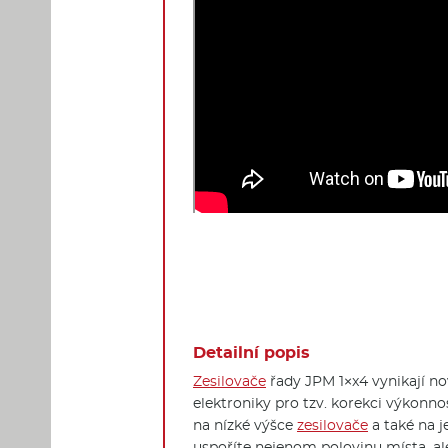
Detailní popis
Zesilovače
řady JPM 1×x4 vynikají no
elektroniky pro tzv. korekci výkonnos
na nízké výšce
zesilovače
a také na j
uspoříte nejenom polovinu místa, ale 