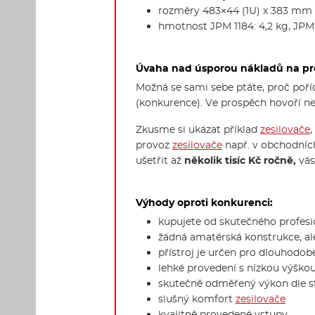
rozměry 483×44 (1U) x 383 mm
hmotnost JPM 1184: 4,2 kg, JPM 1
Úvaha nad úsporou nákladů na p
Možná se sami sebe ptáte, proč poř
(konkurence). Ve prospěch hovoří n
Zkusme si ukázat příklad
zesilovače
provoz
zesilovače
např. v obchodníc
ušetřit až
několik tisíc Kč ročně,
vás
Výhody oproti konkurenci:
kupujete od skutečného profesio
žádná amatérská konstrukce, al
přístroj je určen pro dlouhodob
lehké provedení s nízkou výškou
skutečně odměřený výkon dle 
slušný komfort
zesilovače
kvalitně provedené vstupy