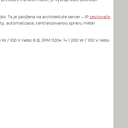
io. Ta je založena na architektuře server – IP
zesilovače
.
rty, automatizace, centralizovanou správu médií
 W / 100 V nebo 8 Ω, JPM 11204: 1× 1 200 W / 100 V nebo