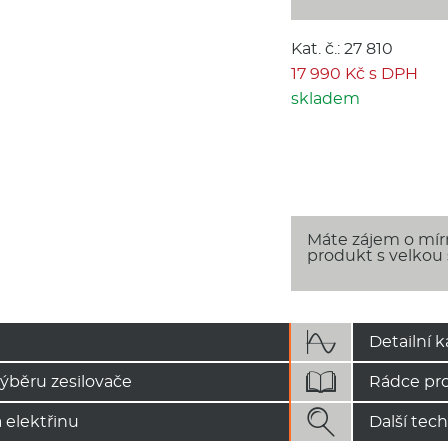
Kat. č.: 27 810
17 990 Kč s DPH
skladem
Máte zájem o mí
produkt s velkou

Detailní k

výběru zesilovače
Rádce pro

 elektřinu
Další tec