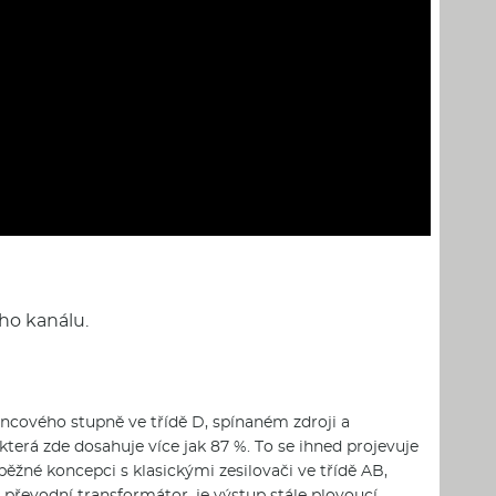
ho kanálu.
oncového stupně ve třídě D, spínaném zdroji a
která zde dosahuje více jak 87 %. To se ihned projevuje
ěžné koncepci s klasickými zesilovači ve třídě AB,
převodní transformátor, je výstup stále plovoucí