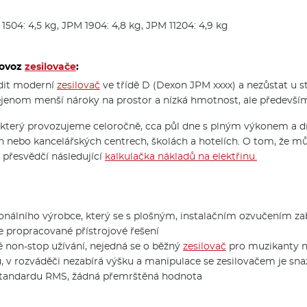
504: 4,5 kg, JPM 1904: 4,8 kg, JPM 11204: 4,9 kg
rovoz
zesilovače
:
ídit moderní
zesilovač
ve třídě D (Dexon JPM xxxx) a nezůstat u 
ejenom menší nároky na prostor a nízká hmotnost, ale předevš
, který provozujeme celoročně, cca půl dne s plným výkonem a dr
h nebo kancelářských centrech, školách a hotelích. O tom, že 
 přesvědčí následující
kalkulačka nákladů na elektřinu.
nálního výrobce, který se s plošným, instalačním ozvučením zabývá
e propracované přístrojové řešení
é non-stop užívání, nejedná se o běžný
zesilovač
pro muzikanty n
, v rozváděči nezabírá výšku a manipulace se zesilovačem je sna
standardu RMS, žádná přemrštěná hodnota