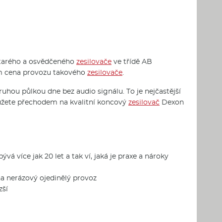
starého a osvědčeného
zesilovače
ve třídě AB
ím cena provozu takového
zesilovače
.
uhou půlkou dne bez audio signálu. To je nejčastější
můžete přechodem na kvalitní koncový
zesilovač
Dexon
 více jak 20 let a tak ví, jaká je praxe a nároky
a nerázový ojedinělý provoz
zší