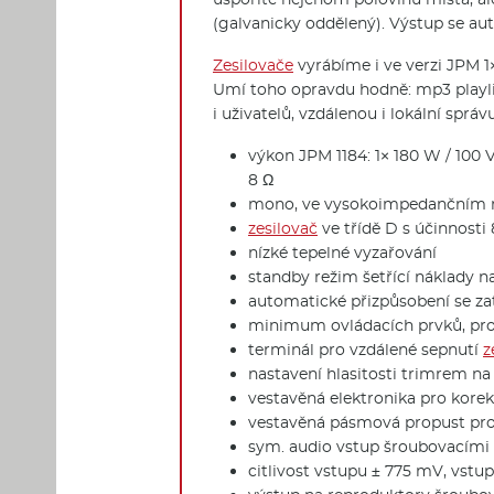
(galvanicky oddělený). Výstup se au
Zesilovače
vyrábíme i ve verzi JPM 1×
Umí toho opravdu hodně: mp3 playlis
i uživatelů, vzdálenou i lokální spr
výkon JPM 1184: 1× 180 W / 100 
8 Ω
mono, ve vysokoimpedančním r
zesilovač
ve třídě D s účinnosti
nízké tepelné vyzařování
standby režim šetřící náklady n
automatické přizpůsobení se z
minimum ovládacích prvků, pr
terminál pro vzdálené sepnutí
z
nastavení hlasitosti trimrem n
vestavěná elektronika pro kore
vestavěná pásmová propust pro 
sym. audio vstup šroubovacími
citlivost vstupu ± 775 mV, vst