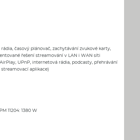
 rádia, časový plánovač, zachytávání zvukové karty,
rientované řešení streamování v LAN i WAN síti
irPlay, UPnP, internetová rádia, podcasty, přehrávání
, streamovací aplikace)
JPM 11204: 1380 W