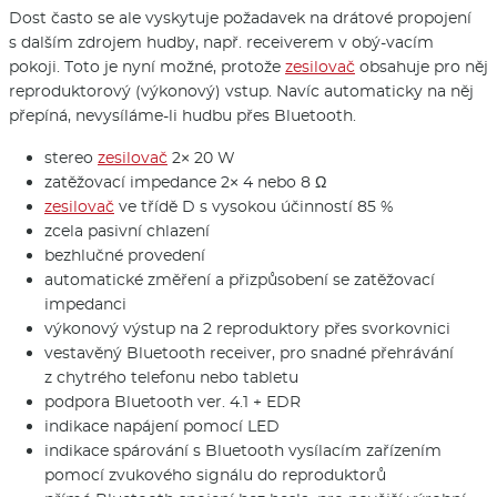
Dost často se ale vyskytuje požadavek na drátové propojení
s dalším zdrojem hudby, např. receiverem v obý-vacím
pokoji. Toto je nyní možné, protože
zesilovač
obsahuje pro něj
reproduktorový (výkonový) vstup. Navíc automaticky na něj
přepíná, nevysíláme-li hudbu přes Bluetooth.
stereo
zesilovač
2× 20 W
zatěžovací impedance 2× 4 nebo 8 Ω
zesilovač
ve třídě D s vysokou účinností 85 %
zcela pasivní chlazení
bezhlučné provedení
automatické změření a přizpůsobení se zatěžovací
impedanci
výkonový výstup na 2 reproduktory přes svorkovnici
vestavěný Bluetooth receiver, pro snadné přehrávání
z chytrého telefonu nebo tabletu
podpora Bluetooth ver. 4.1 + EDR
indikace napájení pomocí LED
indikace spárování s Bluetooth vysílacím zařízením
pomocí zvukového signálu do reproduktorů