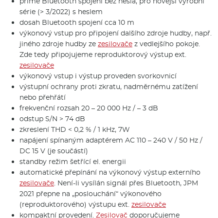
přímé Bluetooth spojení bez hesla, pro novější výrobní
série (> 3/2022) s heslem
dosah Bluetooth spojení cca 10 m
výkonový vstup pro připojení dalšího zdroje hudby, např.
jiného zdroje hudby ze
zesilovače
z vedlejšího pokoje.
Zde tedy připojujeme reproduktorový výstup ext.
zesilovače
výkonový vstup i výstup proveden svorkovnicí
výstupní ochrany proti zkratu, nadměrnému zatížení
nebo přehřátí
frekvenční rozsah 20 – 20 000 Hz / – 3 dB
odstup S/N > 74 dB
zkreslení THD < 0,2 % / 1 kHz, 7W
napájení spínaným adaptérem AC 110 – 240 V / 50 Hz /
DC 15 V (je součástí)
standby režim šetřící el. energii
automatické přepínání na výkonový výstup externího
zesilovače
. Není-li vysílán signál přes Bluetooth, JPM
2021 přepne na „poslouchání“ výkonového
(reproduktorového) výstupu ext.
zesilovače
kompaktní provedení.
Zesilovač
doporučujeme