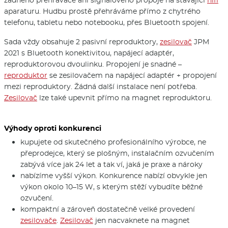
žádného přehrávače ani signálového propoje na stávající
hifi
aparaturu. Hudbu prostě přehráváme přímo z chytrého
telefonu, tabletu nebo notebooku, přes Bluetooth spojení.
Sada vždy obsahuje 2 pasivní reproduktory,
zesilovač
JPM
2021 s Bluetooth konektivitou, napájecí adaptér,
reproduktorovou dvoulinku. Propojení je snadné –
reproduktor
se zesilovačem na napájecí adaptér + propojení
mezi reproduktory. Žádná další instalace není potřeba.
Zesilovač
lze také upevnit přímo na magnet reproduktoru.
Výhody oproti konkurenci
kupujete od skutečného profesionálního výrobce, ne
přeprodejce, který se plošným, instalačním ozvučením
zabývá více jak 24 let a tak ví, jaká je praxe a nároky
nabízíme vyšší výkon. Konkurence nabízí obvykle jen
výkon okolo 10–15 W, s kterým stěží vybudíte běžné
ozvučení.
kompaktní a zároveň dostatečně velké provedení
zesilovače
.
Zesilovač
jen nacvaknete na magnet