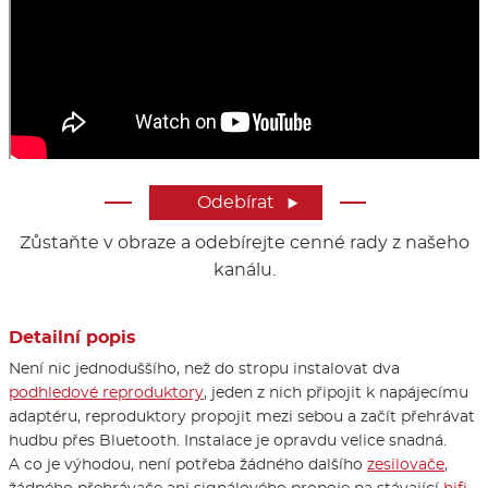
Odebírat

Zůstaňte v obraze a odebírejte cenné rady z našeho
kanálu.
Detailní popis
Není nic jednoduššího, než do stropu instalovat dva
podhledové reproduktory
, jeden z nich připojit k napájecímu
adaptéru, reproduktory propojit mezi sebou a začít přehrávat
hudbu přes Bluetooth. Instalace je opravdu velice snadná.
A co je výhodou, není potřeba žádného dalšího
zesilovače
,