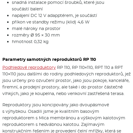
snadná instalace pomocí šroubků, které jsou
součástí balení
napájení DC 12 V adapptérem, je součástí
příkon ve standby režimu (klid) 4,6 W
malé nároky na prostor
rozměry Ø 95 × 30 mm
hmotnost 0,32 kg
Parametry samotných reproduktorů RP 110
Podhledové reproduktory
RP 110, RP 110×110, RPT 110 a RPT
110×110 jsou dalšími do rodiny podhledových reproduktorů, jež
jsou určeny pro ozvučení prostor, jako jsou pokoje, kanceláře,
firemní, a prodejní prostory, ale také i do prostor částečně
vlhkých, jako je koupelna, nebo venkovní zastřešená terasa.
Reproduktory jsou koncipovány jako dvoupásmové
s výhybkou. Osadili jsme je kvalitním basovým
reproduktorem s Mica membránou a výškovým kalotovým
reproduktorem s hedvábnou kalotou. Zajímavým
konstrukčním řešením je provedení čelní mřížky, která se