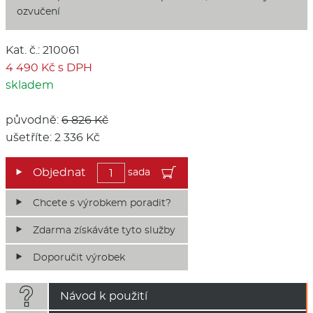
ozvučení
Kat. č.: 210061
4 490 Kč s DPH
skladem
původně:
6 826 Kč
ušetříte: 2 336 Kč
sada
Chcete s výrobkem poradit?
Zdarma získáváte tyto služby
Doporučit výrobek

Návod k použití