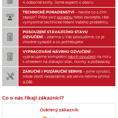
4 odborné knihy. Jsme experti v oboru
TECHNICKÉ PORADENSTVÍ
– Nevíte co s čím

zapojit? Pište skrz
poradnu
nebo zavolejte, rádi
vymyslíme technické řešení Vašeho problému.
POSOUZENÍ STÁVAJÍCÍHO STAVU

OZVUČENÍ
– zdarma u Vás posoudíme, co je
vhodné vylepšit a co potřebujete.
VYPRACOVÁNÍ NÁVRHU OZVUČENÍ
–

vypracujeme kompletní
návrh ozvučení
na míru
s ohledem na stávající stav, normy a požadavky.
ZÁRUČNÍ I POZÁRUČNÍ SERVIS
– jsme výrobci,

nikde zboží nezasíláme, ale servis řešíme přímo
u nás
.
Co o nás říkají zákazníci?
Ověřený zákazník