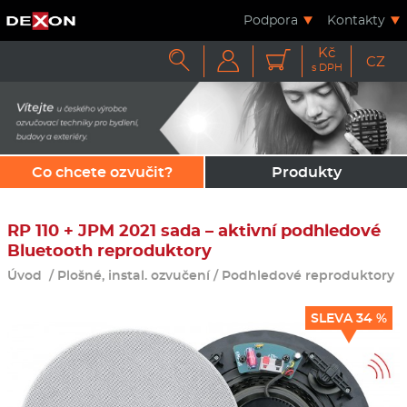
Podpora
Kontakty
Kč



CZ
s DPH
Co chcete ozvučit?
Produkty
RP 110 + JPM 2021 sada – aktivní podhledové
Bluetooth reproduktory
Úvod
/
Plošné, instal. ozvučení
/
Podhledové reproduktory
SLEVA 34 %