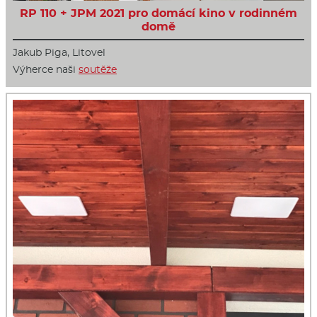
RP 110 + JPM 2021 pro domácí kino v rodinném
domě
Jakub Piga, Litovel
Výherce naši
soutěže