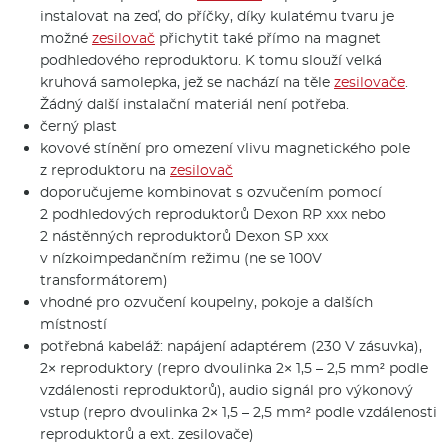
instalovat na zeď, do příčky, díky kulatému tvaru je
možné
zesilovač
přichytit také přímo na magnet
podhledového reproduktoru. K tomu slouží velká
kruhová samolepka, jež se nachází na těle
zesilovače
.
Žádný další instalační materiál není potřeba.
černý plast
kovové stínění pro omezení vlivu magnetického pole
z reproduktoru na
zesilovač
doporučujeme kombinovat s ozvučením pomocí
2 podhledových reproduktorů Dexon RP xxx nebo
2 nástěnných reproduktorů Dexon SP xxx
v nízkoimpedančním režimu (ne se 100V
transformátorem)
vhodné pro ozvučení koupelny, pokoje a dalších
místností
potřebná kabeláž: napájení adaptérem (230 V zásuvka),
2× reproduktory (repro dvoulinka 2× 1,5 – 2,5 mm² podle
vzdálenosti reproduktorů), audio signál pro výkonový
vstup (repro dvoulinka 2× 1,5 – 2,5 mm² podle vzdálenosti
reproduktorů a ext. zesilovače)