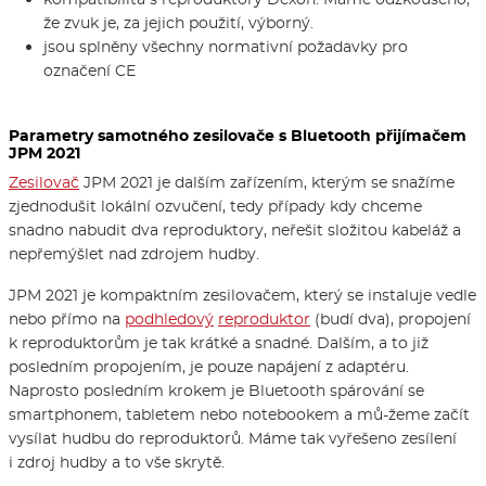
že zvuk je, za jejich použití, výborný.
jsou splněny všechny normativní požadavky pro
označení CE
Parametry samotného zesilovače s Bluetooth přijímačem
JPM 2021
Zesilovač
JPM 2021 je dalším zařízením, kterým se snažíme
zjednodušit lokální ozvučení, tedy případy kdy chceme
snadno nabudit dva reproduktory, neřešit složitou kabeláž a
nepřemýšlet nad zdrojem hudby.
JPM 2021 je kompaktním zesilovačem, který se instaluje vedle
nebo přímo na
podhledový
reproduktor
(budí dva), propojení
k reproduktorům je tak krátké a snadné. Dalším, a to již
posledním propojením, je pouze napájení z adaptéru.
Naprosto posledním krokem je Bluetooth spárování se
smartphonem, tabletem nebo notebookem a mů-žeme začít
vysílat hudbu do reproduktorů. Máme tak vyřešeno zesílení
i zdroj hudby a to vše skrytě.