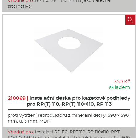
Vhodné pro:
RP 110, RPT 110, RP 113 jako barevná
alternativa

350 Kč
skladem
210069 |
Instalační deska pro kazetové podhledy
pro RP(T) 110, RP(T) 110×110, RP 113
proti vytržení reproduktoru z minerální desky, 590 × 590
mm, tl. 3 mm, MDF
Vhodné pro:
instalaci RP 110, RPT 110, RP 110x110, RPT
110x110, RP 113 do minerálních stropních desek rastru 600