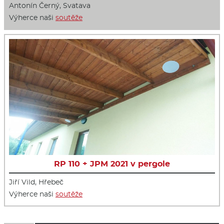
Antonín Černý, Svatava
Výherce naši
soutěže
RP 110 + JPM 2021 v pergole
Jiří Vild, Hřebeč
Výherce naši
soutěže