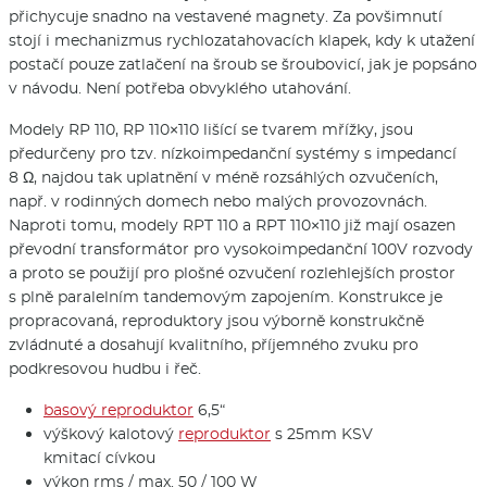
přichycuje snadno na vestavené magnety. Za povšimnutí
stojí i mechanizmus rychlozatahovacích klapek, kdy k utažení
postačí pouze zatlačení na šroub se šroubovicí, jak je popsáno
v návodu. Není potřeba obvyklého utahování.
Modely RP 110, RP 110×110 lišící se tvarem mřížky, jsou
předurčeny pro tzv. nízkoimpedanční systémy s impedancí
8 Ω, najdou tak uplatnění v méně rozsáhlých ozvučeních,
např. v rodinných domech nebo malých provozovnách.
Naproti tomu, modely RPT 110 a RPT 110×110 již mají osazen
převodní transformátor pro vysokoimpedanční 100V rozvody
a proto se použijí pro plošné ozvučení rozlehlejších prostor
s plně paralelním tandemovým zapojením. Konstrukce je
propracovaná, reproduktory jsou výborně konstrukčně
zvládnuté a dosahují kvalitního, příjemného zvuku pro
podkresovou hudbu i řeč.
basový reproduktor
6,5“
výškový kalotový
reproduktor
s 25mm KSV
kmitací cívkou
výkon rms / max. 50 / 100 W