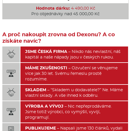
Hodnota dárku:
4 490,00 Kč
Pro objednávky nad 45 000,00 Kč
A proč nakoupit zrovna od Dexonu? A co
získáte navíc?
JSME ČESKÁ FIRMA
– Nikdo nás nevlastní, náš

kapitál a naše nápady jsou v českých rukou.
MÁME ZKUŠENOSTI
– Ozvučení se věnujeme

více jak 30 let. Svému řemeslu prostě
rozumíme.
SKLADEM
– “Skladem u dodavatele?” Ne. Máme

vlastní sklady. A vše ihned k odběru.
VÝROBA A VÝVOJ
– Nic nepřeprodáváme.

Jsme totiž výrobci, co vymýšlí, vyvíjí,
programují.
PUBLIKUJEME
– Napsali jsme 130 článků, vydali
