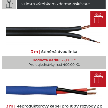

S tímto výrobkem zdarma získáváte

3 m |
Stíněná dvoulinka
Hodnota dárku:
72,00 Kč
Pro objednávky nad 400,00 Kč

3 m |
Reproduktorový kabel pro 100V rozvody 2 x