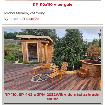
RP 110x110 v pergole
Michal Minařík, Zásmuky
Výherce naši
soutěže
RP 110, SP 442 a JPM 2032WB v domácí zahradní
sauně