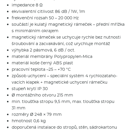
impedance 8 Ω
ekvivalentní citlivost 86 dB / 1W, 1m
frekvenční rozsah 50 – 20 000 Hz
součástí je kulatý magnetický rámeček – přední mřížka
s minimálním okrajem
magnetický rámeček se uchycuje rychle bez nutnosti
šroubování a zacvakávání, což urychluje montáž
výhybka 2 pásmová, 6 dB / oct.
materiál membrány Polypropylen-Mica
materiál koše černý ABS plast
pracovní teplota –25 – +70 °C
způsob uchycení – speciální systém 4 rychlozataho­
vacích klapek + magnetické uchycení rámečku
stupeň krytí IP 30
Ø montážního otvoru 215 mm
min. tloušťka stropu 9,5 mm, max. tloušťka stropu
31 mm
rozměry Ø 248 × 79 mm
hmotnost 0,6 kg
doporučená instalace do stropů, stěn, sádrokartonu