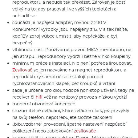
reproduktoru a nebude tak překážet. Zároveň je dost
velký na to, aby pracoval i ve vyšších teplotách a
uchladil se
součástí je napájecí adaptér, rovnou z 230 V.
Konkurenční výrobky jsou napájeny z 12 V a tak řešíte,
kde 12V zdroj vůbec umístit, aby nepřekážel a byl
bezpečný.
vlhkuodolnost. Používáme pravou MICA membránu, ne
jen atrapu. Reproduktory vydrží i běžné vlhko koupelny.
minimum práce s instalací. Nic není potřeba šroubovat.
Zesilovač
se jen nacvakne na magnet reproduktoru a
reproduktory samotné se instalují pomocí
rychlozatahovacích klapek, bez šroubků a vrtání
sada je určena pro dlouhodobé non-stop užívání, tedy ne
receiver či
hifi
věž na nerázový provoz s nízkou výdrží
moderní obvodová koncepce
srozumitelné ovládání, které zvládne i laik, jež je zvyklý
na svůj telefon, nepotřebujete složité zaškolení
„blbuvzdorné“ provedení, špatné nastavení nezpůsobí
poškození nebo zablokování
zesilovače
kompatibilita s reproduktory Dexon. Máme odzkoušeno,